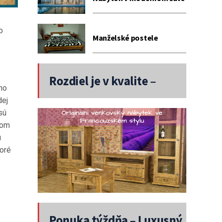
o
Manželské postele
Rozdiel je v kvalite –
ho
dej
Nábytok
sú
nom
u
toré
Ponuka týždňa – Luxusný