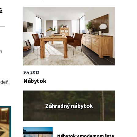
ž
h
9.4.2013
Nábytok
 deň.
Záhradný nábytok
Nábytok v modernom šate