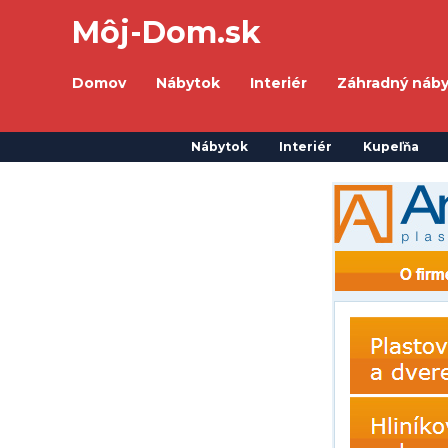
Môj-Dom.sk
Domov
Nábytok
Interiér
Záhradný náb
Nábytok
Interiér
Kupeľňa