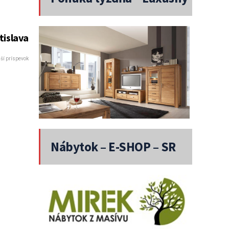
nábytok
tislava
ší príspevok
Nábytok – E-SHOP – SR