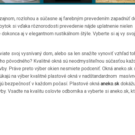
izajnom, rozlohou a súčasne aj farebným prevedením zapadnúť d
ábytok si vďaka rôznorodosti prevedenie nájde uplatnenie nielen
okonca aj v elegantnom rustikálnom štýle. Vyberte si aj vy svoj
viate svoj vysnívaný dom, alebo sa len snažíte vynoviť vzhľad to
ho pôvodného? Kvalitné okná sú neodmysliteľnou súčasťou kaž
vby. Práve preto výber okien nesmiete podceniť. Okná aneko.sk 
úkajú na výber kvalitné plastové okná v nadštandardnom masív
čujú bezpečnosť v každom počasí. Plastové okná
aneko.sk
dokáž
y. Vsadte na kvalitu oslovte odborníka a vyberte si aneko.sk, k