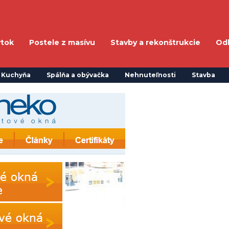
ytok
Postele z masívu
Stavby a rekonštrukcie
Od
Kuchyňa
Spálňa a obývačka
Nehnuteľnosti
Stavba