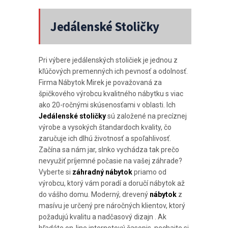
Jedálenské Stoličky
Pri výbere jedálenských stoličiek je jednou z
kľúčových premenných ich pevnosť a odolnosť.
Firma Nábytok Mirek je považovaná za
špičkového výrobcu kvalitného nábytku s viac
ako 20-ročnými skúsenosťami v oblasti. Ich
Jedálenské stoličky
sú založené na precíznej
výrobe a vysokých štandardoch kvality, čo
zaručuje ich dlhú životnosť a spoľahlivosť.
Začína sa nám jar, slnko vychádza tak prečo
nevyužiť príjemné počasie na vašej záhrade?
Vyberte si
záhradný nábytok
priamo od
výrobcu, ktorý vám poradí a doručí nábytok až
do vášho domu. Moderný, drevený
nábytok
z
masívu je určený pre náročných klientov, ktorý
požadujú kvalitu a nadčasový dizajn . Ak