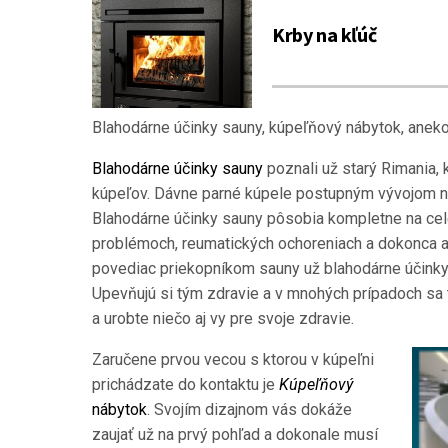
Krby na kľúč
Blahodárne účinky sauny, kúpeľňový nábytok, anek
Blahodárne účinky sauny
poznali už starý Rimania, 
kúpeľov. Dávne parné kúpele postupným vývojom na
Blahodárne účinky sauny pôsobia kompletne na celé
problémoch, reumatických ochoreniach a dokonca aj
povediac priekopníkom sauny už blahodárne účinky
Upevňujú si tým zdravie a v mnohých prípadoch sa 
a urobte niečo aj vy pre svoje zdravie.
Zaručene prvou vecou s ktorou v kúpeľni
prichádzate do kontaktu je
Kúpeľňový
nábytok
. Svojím dizajnom vás dokáže
zaujať už na prvý pohľad a dokonale musí