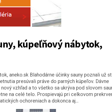
ny, kúpeľňový nábytok, 
tok, aneko.sk Blahodárne účinky sauny poznali už st
etnutia presúvali práve do parných kúpeľov. Dávne
 nový vzhľad a to všetko sa ukrýva pod slovom sau
ne na celé telo. Prospievajú pri celkovom prekrve
atických ochoreniach a dokonca aj…