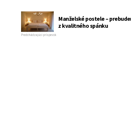
Manželské postele – prebude
z kvalitného spánku
Predchádzajúci príspevok